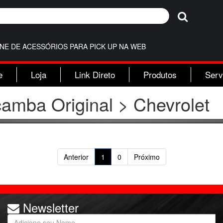
INE DE ACESSÓRIOS PARA PICK UP NA WEB
e
Loja
Link Direto
Produtos
Serv
çamba Original > Chevrolet
Anterior
1
0
Próximo
Newsletter